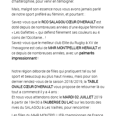
d’haltérophilie, pour venir en témoigner.
Mais, malgré son essence nous vous avons jamais parlé
de notre sport préféré au féminin, et pourtant :
Savez-vous que le
RCO SALAGOU CŒUR D’HERAULT
est
doté depuis de nombreuses années d’une équipe féminine
« Les Gafettes », qui défend fièrement ses couleurs au 4
coins de l’Occitanie… !
Savez-vous que le meilleur club Elite du Rugby à XV de
l’hexagone est celui de
MHR MONTPELLIER HERAULT
et
ce depuis de nombreuses années, avec un
palmarès
impressionnant
!
Notre région déborde de filles qui pratiquent tel ou tel
sport et beaucoup au plus haut niveau, mais pour son
dernier rendez-vous de la saison 2018/2019, la
TABLE
OVALE CŒUR D’HERAULT
vous propose de retourner là ou
tout a commencé il y a 4 ans :
Et nous vous attendons donc le
MARDI 02 JUILLET
2019
à partir de 19H30 à
l’AUBERGE DU LAC
sur les bords des
rives du SALAGOU à Les Vailhès, pour rencontrer :
Les filles du MHR MONTPELLIER championnes de France